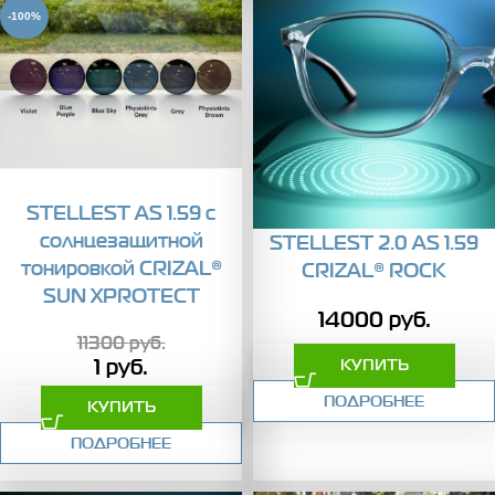
-100%
STELLEST AS 1.59 с
солнцезащитной
STELLEST 2.0 AS 1.59
тонировкой CRIZAL®
CRIZAL® ROCK
SUN XPROTECT
14000
руб.
11300
руб.
1
руб.
КУПИТЬ
ПОДРОБНЕЕ
КУПИТЬ
ПОДРОБНЕЕ