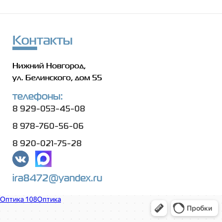
Контакты
Нижний Новгород,
ул. Белинского, дом 55
телефоны:
8 929-053-45-08
8 978-760-56-06
8 920-021-75-28
ira8472@yandex.ru
Оптика 108
Салон оптики в Нижнем Новгороде
Ремонт очков в Нижнем Новгороде