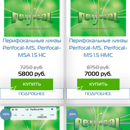
Перифокальные линзы
Перифокальные линзы
Perifocal-MS, Perifocal-
Perifocal-MS, Perifocal-
MSA 1.5 HC
MS 1.5 HMC
7250
руб.
8750
руб.
5800
руб.
7000
руб.
КУПИТЬ
КУПИТЬ
ПОДРОБНЕЕ
ПОДРОБНЕЕ
-20%
-20%