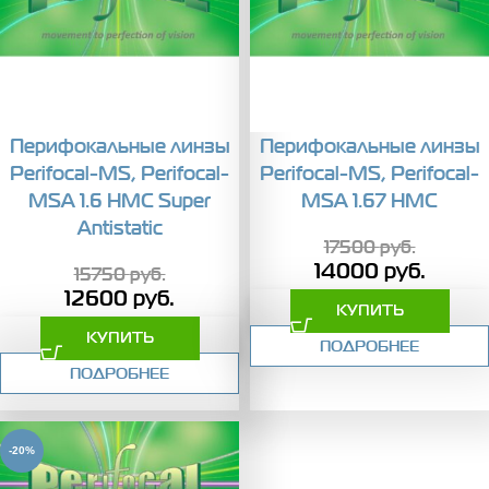
Перифокальные линзы
Перифокальные линзы
Perifocal-MS, Perifocal-
Perifocal-MS, Perifocal-
MSA 1.6 HMC Super
MSA 1.67 HMC
Antistatic
17500
руб.
14000
руб.
15750
руб.
12600
руб.
КУПИТЬ
КУПИТЬ
ПОДРОБНЕЕ
ПОДРОБНЕЕ
-20%