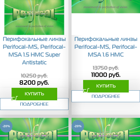
Перифокальные линзы
Перифокальные линзы
Perifocal-MS, Perifocal-
Perifocal-MS, Perifocal-
MSA 1.5 HMC Super
MSA 1.6 HMC
Antistatic
13750
руб.
11000
руб.
10250
руб.
8200
руб.
КУПИТЬ
КУПИТЬ
ПОДРОБНЕЕ
ПОДРОБНЕЕ
-20%
-20%