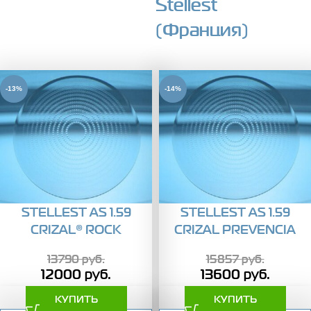
Stellest
(Франция)
-13%
-14%
STELLEST AS 1.59
STELLEST AS 1.59
CRIZAL® ROCK
CRIZAL PREVENCIA
13790
руб.
15857
руб.
12000
руб.
13600
руб.
КУПИТЬ
КУПИТЬ