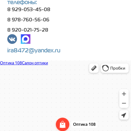
телефоны:
8 929-053-45-08
8 978-760-56-06
8 920-021-75-28
ira8472@yandex.ru
Оптика 108
Салон оптики в Нижнем Новгороде
Ремонт очков в Нижнем Новгороде