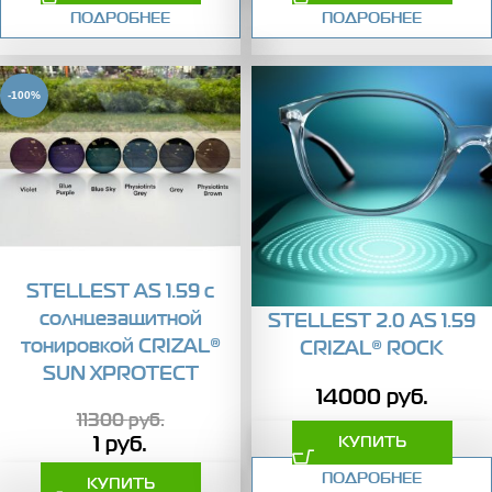
ПОДРОБНЕЕ
ПОДРОБНЕЕ
-100%
STELLEST AS 1.59 с
солнцезащитной
STELLEST 2.0 AS 1.59
тонировкой CRIZAL®
CRIZAL® ROCK
SUN XPROTECT
14000
руб.
11300
руб.
1
руб.
КУПИТЬ
ПОДРОБНЕЕ
КУПИТЬ