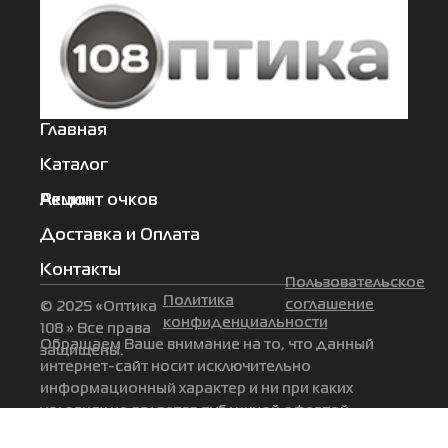
Главная
Каталог
Акции
Ремонт очков
Доставка и Оплата
Контакты
Пользовательское
Политика
соглашение
© 2025 «Оптика
конфиденциальности
108 » Все права
Обращаем Ваше внимание на то, что данный
защищены.
интернет-сайт носит исключительно
информационный характер и ни при каких
условиях не является публичной офертой,
определяемой положениями Статьи 437 (2)