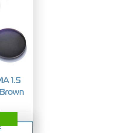
A 1.5
 Brown
.
Е