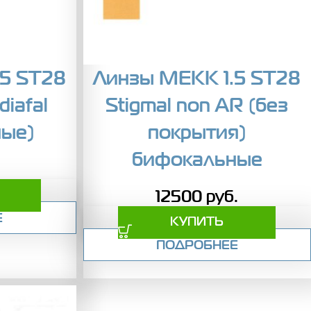
.5 ST28
Линзы MEKK 1.5 ST28
diafal
Stigmal non AR (без
ные)
покрытия)
бифокальные
.
12500
руб.
Е
КУПИТЬ
ПОДРОБНЕЕ