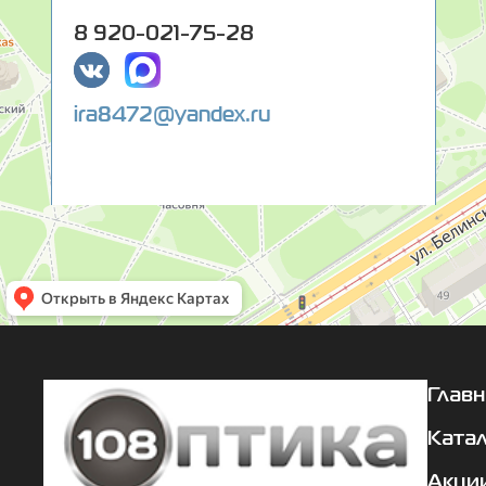
8 920-021-75-28
ira8472@yandex.ru
Главн
Ката
Акци