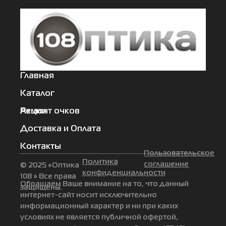
Главная
Каталог
Акции
Ремонт очков
Доставка и Оплата
Контакты
Пользовательское
Политика
соглашение
© 2025 «Оптика
конфиденциальности
108 » Все права
Обращаем Ваше внимание на то, что данный
защищены.
интернет-сайт носит исключительно
информационный характер и ни при каких
условиях не является публичной офертой,