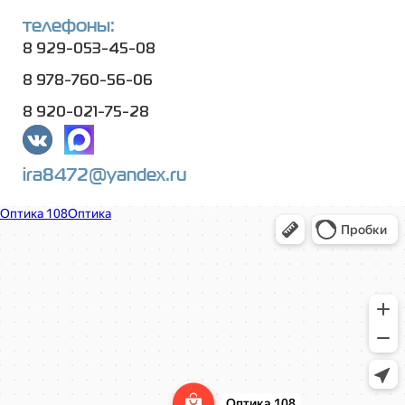
телефоны:
8 929-053-45-08
8 978-760-56-06
8 920-021-75-28
ira8472@yandex.ru
Оптика 108
Салон оптики в Нижнем Новгороде
Ремонт очков в Нижнем Новгороде