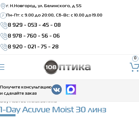
г. Н.Новгород, ул. Белинского, д 55
Пн-Пт: c 9.00 до 20:00, Сб-Вс: с 10.00 до 19.00
8 929 - 053 - 45 - 08
8 978 - 760 - 56 - 06
8 920 - 021 - 75 - 28
0
Получите консультацию
и сделайте заказ
Главная
>
Каталог
>
Контактные линзы
>
Однодневные
>
1-
Day Acuvue Moist 30 линз
1-Day Acuvue Moist 30 линз