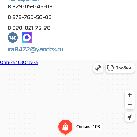
8 929-053-45-08
8 978-760-56-06
8 920-021-75-28
ira8472@yandex.ru
Оптика 108
Салон оптики в Нижнем Новгороде
Ремонт очков в Нижнем Новгороде