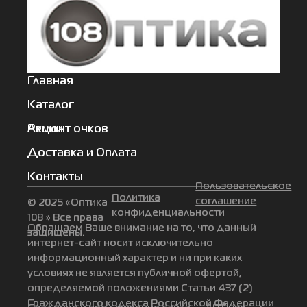
Главная
Каталог
Акции
Ремонт очков
Доставка и Оплата
Контакты
Пользовательское
Политика
соглашение
© 2025 «Оптика
конфиденциальности
108 » Все права
Обращаем Ваше внимание на то, что данный
защищены.
интернет-сайт носит исключительно
информационный характер и ни при каких
условиях не является публичной офертой,
определяемой положениями Статьи 437 (2)
Гражданского кодекса Российской Федерации