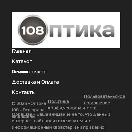
Главная
Каталог
Акции
Ремонт очков
Доставка и Оплата
Контакты
Пользовательское
Политика
соглашение
© 2025 «Оптика
конфиденциальности
108 » Все права
Обращаем Ваше внимание на то, что данный
защищены.
интернет-сайт носит исключительно
информационный характер и ни при каких