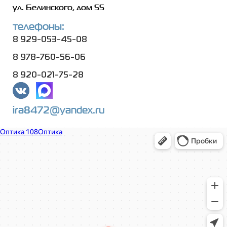
ул. Белинского, дом 55
телефоны:
8 929-053-45-08
8 978-760-56-06
8 920-021-75-28
ira8472@yandex.ru
Оптика 108
Салон оптики в Нижнем Новгороде
Ремонт очков в Нижнем Новгороде