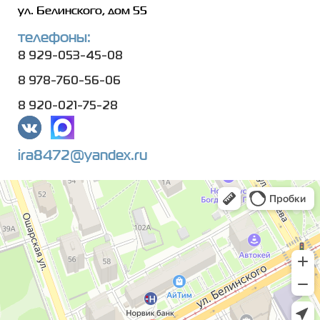
ул. Белинского, дом 55
телефоны:
8 929-053-45-08
8 978-760-56-06
8 920-021-75-28
ira8472@yandex.ru
Оптика 108
Салон оптики в Нижнем Новгороде
Ремонт очков в Нижнем Новгороде