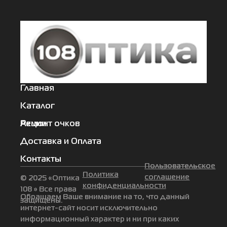
Главная
Каталог
Акции
Ремонт очков
Доставка и Оплата
Контакты
Пользовательское
Политика
соглашение
© 2025 «Оптика
конфиденциальности
108 » Все права
Обращаем Ваше внимание на то, что данный
защищены.
интернет-сайт носит исключительно
информационный характер и ни при каких