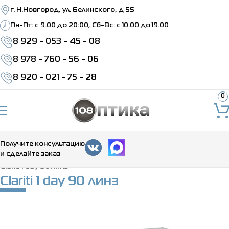
г. Н.Новгород, ул. Белинского, д 55
Пн-Пт: c 9.00 до 20:00, Сб-Вс: с 10.00 до 19.00
8 929 - 053 - 45 - 08
8 978 - 760 - 56 - 06
8 920 - 021 - 75 - 28
0
Получите консультацию
и сделайте заказ
Главная
>
Каталог
>
Контактные линзы
>
Однодневные
>
Clariti 1 day 90 линз
Clariti 1 day 90 линз