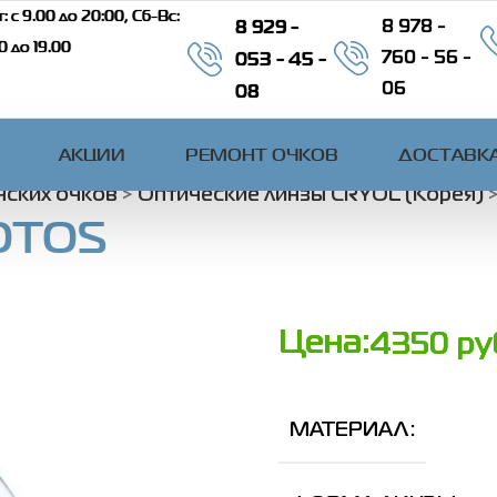
: c 9.00 до 20:00, Сб-Вс:
8 929 -
8 978 -
00 до 19.00
053 - 45 -
760 - 56 -
08
06
АКЦИИ
РЕМОНТ ОЧКОВ
ДОСТАВКА
нских очков
>
Оптические линзы CRYOL (Корея)
LOTOS
Цена:
4350
ру
МАТЕРИАЛ