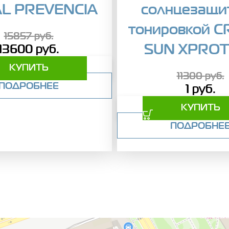
AL PREVENCIA
солнцезащи
тонировкой C
15857
руб.
SUN XPROT
13600
руб.
КУПИТЬ
11300
руб.
ПОДРОБНЕЕ
1
руб.
КУПИТЬ
ПОДРОБНЕ