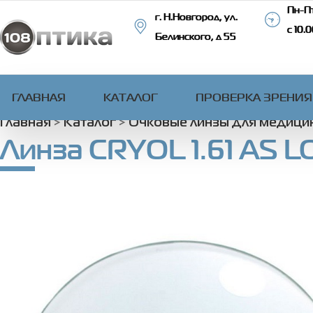
Пн-Пт
г. Н.Новгород, ул.
с 10.
Белинского, д 55
ГЛАВНАЯ
КАТАЛОГ
ПРОВЕРКА ЗРЕНИЯ
Главная
>
Каталог
>
Очковые линзы для медици
Линза CRYOL 1.61 AS 