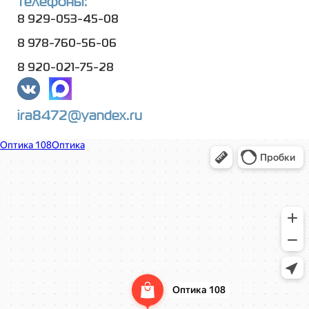
телефоны:
8 929-053-45-08
8 978-760-56-06
8 920-021-75-28
ira8472@yandex.ru
Оптика 108
Салон оптики в Нижнем Новгороде
Ремонт очков в Нижнем Новгороде