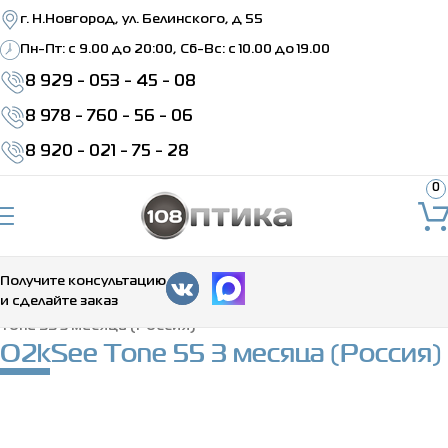
г. Н.Новгород, ул. Белинского, д 55
Пн-Пт: c 9.00 до 20:00, Сб-Вс: с 10.00 до 19.00
8 929 - 053 - 45 - 08
8 978 - 760 - 56 - 06
8 920 - 021 - 75 - 28
0
Получите консультацию
и сделайте заказ
Главная
>
Каталог
>
Контактные линзы
>
Цветные
>
O2kSee
Tone 55 3 месяца (Россия)
O2kSee Tone 55 3 месяца (Россия)