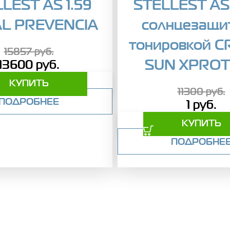
LEST AS 1.59
STELLEST AS 
AL PREVENCIA
солнцезащи
тонировкой C
15857
руб.
SUN XPROT
13600
руб.
КУПИТЬ
11300
руб.
ПОДРОБНЕЕ
1
руб.
КУПИТЬ
ПОДРОБНЕ