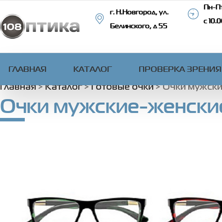
Пн-Пт
г. Н.Новгород, ул.
с 10.
Белинского, д 55
ГЛАВНАЯ
КАТАЛОГ
ПРОВЕРКА ЗРЕНИЯ
Главная
>
Каталог
>
Готовые очки
>
Очки мужски
Очки мужские-женские