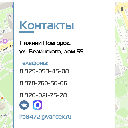
Оптика 108
Салон оптики в Нижнем Новгороде
Ремонт очков в Нижнем Новгороде
Контакты
Нижний Новгород,
ул. Белинского, дом 55
телефоны:
8 929-053-45-08
8 978-760-56-06
8 920-021-75-28
ira8472@yandex.ru