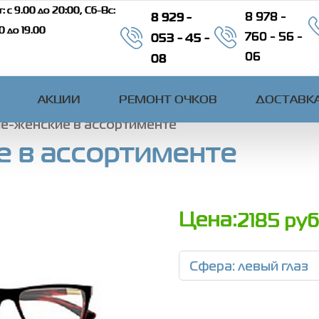
: c 9.00 до 20:00, Сб-Вс:
8 929 -
8 978 -
00 до 19.00
053 - 45 -
760 - 56 -
08
06
АКЦИИ
РЕМОНТ ОЧКОВ
ДОСТАВКА
е-женские в ассортименте
 в ассортименте
Цена:
2185
руб