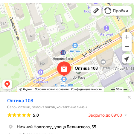
Оптика 108
Салон оптики в Нижнем Новгороде
Ремонт очков в Нижнем Новгороде