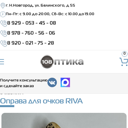
г. Н.Новгород, ул. Белинского, д 55
Пн-Пт: c 9.00 до 20:00, Сб-Вс: с 10.00 до 19.00
8 929 - 053 - 45 - 08
8 978 - 760 - 56 - 06
8 920 - 021 - 75 - 28
0
Получите консультацию
и сделайте заказ
Главная
>
Каталог
>
Медицинские оправы
>
Оправа для
очков RIVA
Оправа для очков RIVA