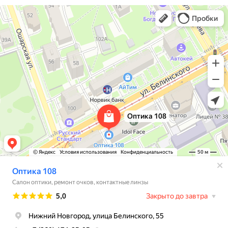
Оптика 108
Салон оптики в Нижнем Новгороде
Ремонт очков в Нижнем Новгороде