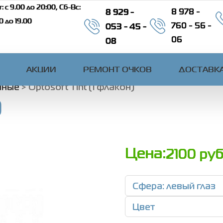
: c 9.00 до 20:00, Сб-Вс:
8 929 -
8 978 -
00 до 19.00
053 - 45 -
760 - 56 -
08
06
АКЦИИ
РЕМОНТ ОЧКОВ
ДОСТАВКА
чные
>
Optosoft Tint (1 флакон)
)
Цена:
2100
руб