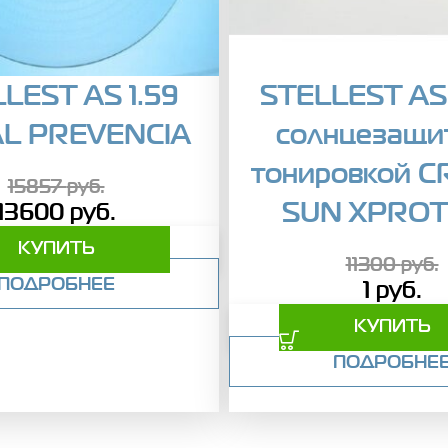
LEST AS 1.59
STELLEST AS 
AL PREVENCIA
солнцезащи
тонировкой C
15857
руб.
SUN XPROT
13600
руб.
КУПИТЬ
11300
руб.
ПОДРОБНЕЕ
1
руб.
КУПИТЬ
ПОДРОБНЕ