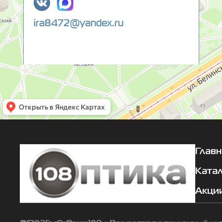
ira8472@yandex.ru
Главн
Ката
Акци