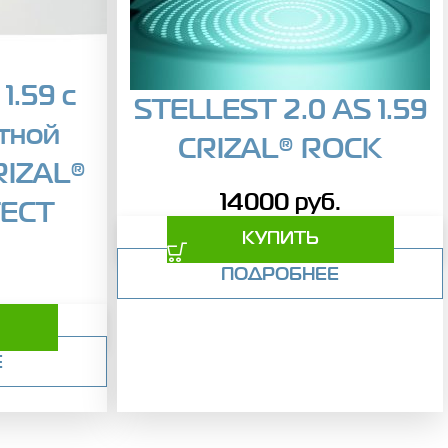
1.59 с
STELLEST 2.0 AS 1.59
тной
CRIZAL® ROCK
RIZAL®
14000
руб.
ECT
КУПИТЬ
ПОДРОБНЕЕ
Е