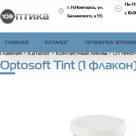
Пн-Пт
г. Н.Новгород, ул.
с 10.
Белинского, д 55
ГЛАВНАЯ
КАТАЛОГ
ПРОВЕРКА ЗРЕНИЯ
Главная
>
Каталог
>
Контактные линзы
>
Оттено
Optosoft Tint (1 флакон