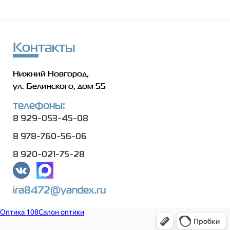
Контакты
Нижний Новгород,
ул. Белинского, дом 55
телефоны:
8 929-053-45-08
8 978-760-56-06
8 920-021-75-28
ira8472@yandex.ru
Оптика 108
Салон оптики в Нижнем Новгороде
Ремонт очков в Нижнем Новгороде