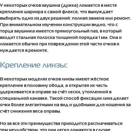
У некоторых очков заушина (дужка) ломается в месте
крепления шарнира к самой флексе, что вынуждает
выбирать одно из двух решений: полная замена или ремонт.
При внимательном изучении конструкции видно, что с
торца заушника имеется прямоугольный паз, в который
входит стальная полоска толщиной порядка 1 мм. Она и
ломается обычно при повреждении этой части очков и
нуждается в ремонте.
Крепление линзы:
В некоторых моделях очков линзы имеют жёсткое
крепление в половину обода, а открытая их часть
удерживается в оправе за счёт лески, утопленной в
специальной канавке. Такой способ фиксации линз делает
очки более элегантными на вид и удобными для ношения за
счёт снижения веса оправы.
Но за все эти преимущества приходится расплачиваться
тем неудобством, что они легко ломаются в случае