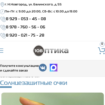
г. Н.Новгород, ул. Белинского, д 55
Пн-Пт: c 9.00 до 20:00, Сб-Вс: с 10.00 до 19.00
8 929 - 053 - 45 - 08
8 978 - 760 - 56 - 06
8 920 - 021 - 75 - 28
0
Получите консультацию
и сделайте заказ
Главная
>
Каталог
>
Солнцезащитные очки
>
Солнцезащитные очки
Солнцезащитные очки