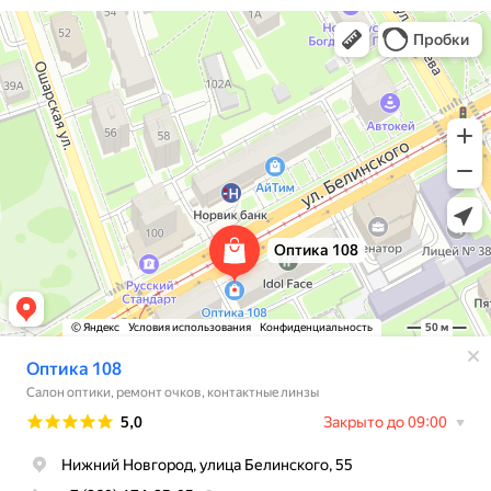
Оптика 108
Салон оптики в Нижнем Новгороде
Ремонт очков в Нижнем Новгороде