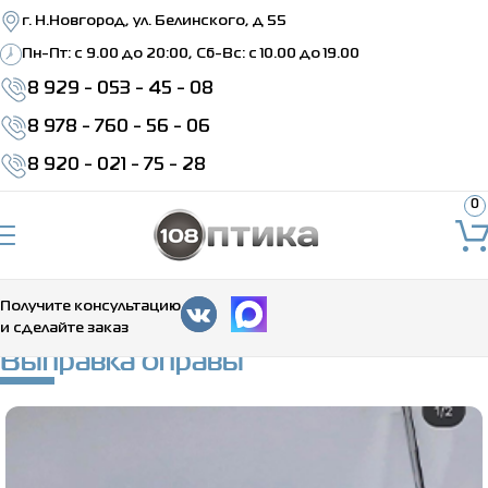
г. Н.Новгород, ул. Белинского, д 55
Пн-Пт: c 9.00 до 20:00, Сб-Вс: с 10.00 до 19.00
8 929 - 053 - 45 - 08
8 978 - 760 - 56 - 06
8 920 - 021 - 75 - 28
0
Получите консультацию
и сделайте заказ
Главная
>
Каталог
>
Ремонт очков
>
Выправка оправы
Выправка оправы