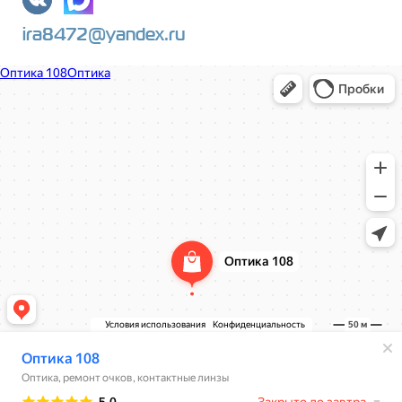
ira8472@yandex.ru
Оптика 108
Салон оптики в Нижнем Новгороде
Ремонт очков в Нижнем Новгороде