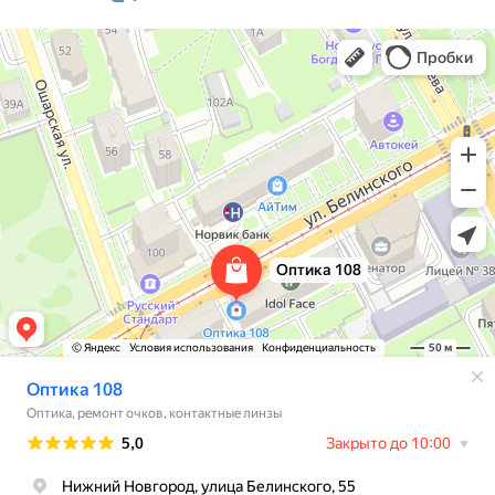
Оптика 108
Салон оптики в Нижнем Новгороде
Ремонт очков в Нижнем Новгороде