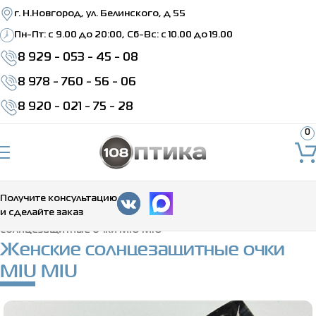
г. Н.Новгород, ул. Белинского, д 55
Пн-Пт: c 9.00 до 20:00, Сб-Вс: с 10.00 до 19.00
8 929 - 053 - 45 - 08
8 978 - 760 - 56 - 06
8 920 - 021 - 75 - 28
0
Получите консультацию
и сделайте заказ
Главная
>
Каталог
>
Солнцезащитные очки
>
Женские
солнцезащитные очки MIU MIU
Женские солнцезащитные очки
MIU MIU